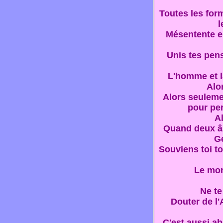
Toutes les for
l
Mésentente ent
Unis tes pens
L'homme et la
Alor
Alors seulemen
pour per
A
Quand deux âm
Ge
Souviens toi to
Le mond
Ne te
Douter de l'
C'est aussi ab